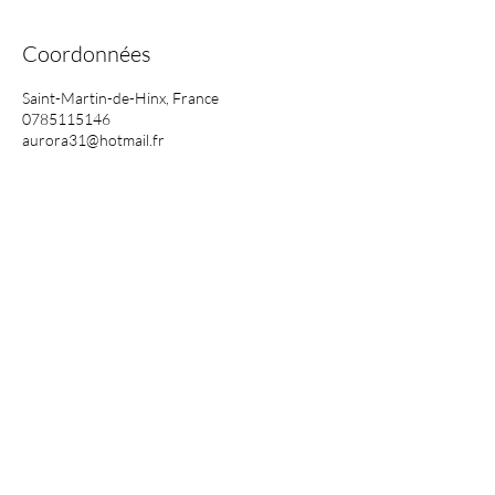
Coordonnées
Saint-Martin-de-Hinx, France
0785115146
aurora31@hotmail.fr
Les prestations réalisées n'ont aucun but
thérapeuthique.
Elles ne s'apparentent à aucune
manipulation, pratique médicale,
paramédicale, ou relevant de la
kinésithérapie, tel que décrit dans l'article
R4321-3 du code de la Santé Publique.