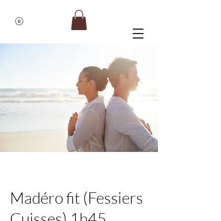
Madéro fit (Fessiers
Cuisses) 1h45