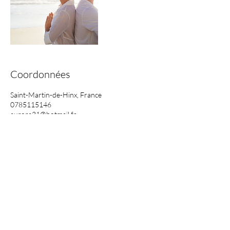
Coordonnées
Saint-Martin-de-Hinx, France
0785115146
aurora31@hotmail.fr
Les prestations réalisées n'ont aucun but
thérapeuthique.
Elles ne s'apparentent à aucune